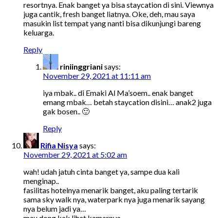
resortnya. Enak banget ya bisa staycation di sini. Viewnya
juga cantik, fresh banget liatnya. Oke, deh, mau saya
masukin list tempat yang nanti bisa dikunjungi bareng
keluarga.
Reply
riniinggriani
says:
November 29, 2021 at 11:11 am
iya mbak.. di Emaki Al Ma’soem.. enak banget
emang mbak… betah staycation disini… anak2 juga
gak bosen.. 🙂
Reply
Rifia Nisya
says:
November 29, 2021 at 5:02 am
wah! udah jatuh cinta banget ya, sampe dua kali
menginap..
fasilitas hotelnya menarik banget, aku paling tertarik
sama sky walk nya, waterpark nya juga menarik sayang
nya belum jadi ya…
mau dong kak lihat kamarnya…