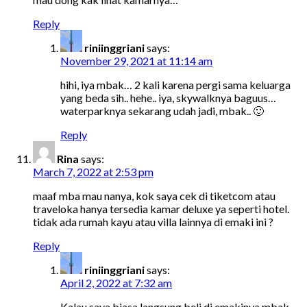
Reply
riniinggriani
says:
November 29, 2021 at 11:14 am
hihi, iya mbak… 2 kali karena pergi sama keluarga
yang beda sih.. hehe.. iya, skywalknya baguus…
waterparknya sekarang udah jadi, mbak.. 🙂
Reply
Rina
says:
March 7, 2022 at 2:53 pm
maaf mba mau nanya, kok saya cek di tiketcom atau
traveloka hanya tersedia kamar deluxe ya seperti hotel.
tidak ada rumah kayu atau villa lainnya di emaki ini ?
Reply
riniinggriani
says:
April 2, 2022 at 7:32 am
Kalau saya biasa langsung beli di emakinya mbak…