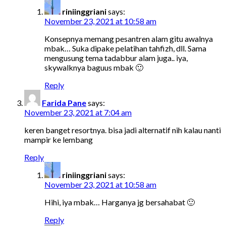
riniinggriani
says:
November 23, 2021 at 10:58 am
Konsepnya memang pesantren alam gitu awalnya
mbak… Suka dipake pelatihan tahfizh, dll. Sama
mengusung tema tadabbur alam juga.. iya,
skywalknya baguus mbak 🙂
Reply
Farida Pane
says:
November 23, 2021 at 7:04 am
keren banget resortnya. bisa jadi alternatif nih kalau nanti
mampir ke lembang
Reply
riniinggriani
says:
November 23, 2021 at 10:58 am
Hihi, iya mbak… Harganya jg bersahabat 🙂
Reply