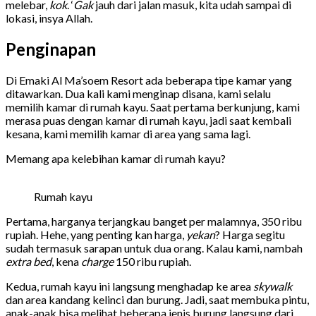
melebar,
kok
. ‘
Gak
jauh dari jalan masuk, kita udah sampai di
lokasi, insya Allah.
Penginapan
Di Emaki Al Ma’soem Resort ada beberapa tipe kamar yang
ditawarkan. Dua kali kami menginap disana, kami selalu
memilih kamar di rumah kayu. Saat pertama berkunjung, kami
merasa puas dengan kamar di rumah kayu, jadi saat kembali
kesana, kami memilih kamar di area yang sama lagi.
Memang apa kelebihan kamar di rumah kayu?
Rumah kayu
Pertama, harganya terjangkau banget per malamnya, 350 ribu
rupiah. Hehe, yang penting kan harga,
yekan
? Harga segitu
sudah termasuk sarapan untuk dua orang. Kalau kami, nambah
extra bed
, kena
charge
150 ribu rupiah.
Kedua, rumah kayu ini langsung menghadap ke area
skywalk
dan area kandang kelinci dan burung. Jadi, saat membuka pintu,
anak-anak bisa melihat beberapa jenis burung langsung dari