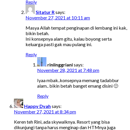
Reply
Sitatur R
says:
November 27, 2021 at 10:11 am
Masya Allah tempat penginapan di lembang ini kak,
bikin betah.
Ini konsepnya alam gitu, kalau boyong serta
keluarga pasti gak mau pulang ini.
Reply
riniinggriani
says:
November 28, 2021 at 7:48 pm
Iyaa mbak..konsepnya memang tadabbur
alam.. bikin betah banget emang disini 🙂
Reply
Happy Dyah
says:
November 27, 2021 at 8:34 pm
Keren teh Rini, ada skywalknya. Resort yang bisa
dikunjungi tanpa harus menginap dan HTMnya juga