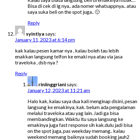
Bisa di cek di ig nya.. ada nomer whatsappnya.. atau
saya suka beli on the spot juga.. 🙂
Reply
syintiya
says:
January 11, 2023 at 6:14 pm
kak kalau pesen kamar nya , kalau boleh tau lebih
enakkan langsung telfon ke emaki nya atau via jasa
traveloka , dsb nya ?
Reply
riniinggriani
says:
January 12, 2023 at 11:21 am
Halo kak, kalau saya dua kali menginap disini, pesan
langsung ke emakinya, kak. belum ada pengalaman
melalui traveloka atau yag lain. Jadi ga bisa
membandingkan. Waktu itu saya langsung ke
emakinya juga fast response sih kak.dulu jadi bisa
on the spot juga, pas weekday memang.. kalau
weekend memang baiknya sudah booking jauh2