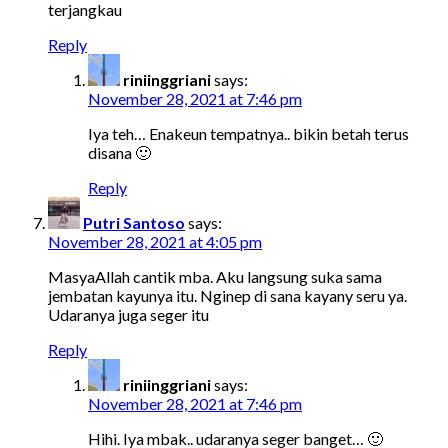
terjangkau
Reply
riniinggriani
says:
November 28, 2021 at 7:46 pm
Iya teh… Enakeun tempatnya.. bikin betah terus
disana 🙂
Reply
Putri Santoso
says:
November 28, 2021 at 4:05 pm
MasyaAllah cantik mba. Aku langsung suka sama
jembatan kayunya itu. Nginep di sana kayany seru ya.
Udaranya juga seger itu
Reply
riniinggriani
says:
November 28, 2021 at 7:46 pm
Hihi. Iya mbak.. udaranya seger banget… 🙂