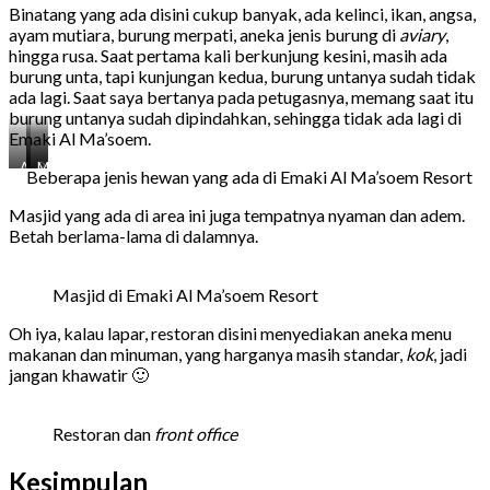
Binatang yang ada disini cukup banyak, ada kelinci, ikan, angsa,
ayam mutiara, burung merpati, aneka jenis burung di
aviary
,
hingga rusa. Saat pertama kali berkunjung kesini, masih ada
burung unta, tapi kunjungan kedua, burung untanya sudah tidak
ada lagi. Saat saya bertanya pada petugasnya, memang saat itu
burung untanya sudah dipindahkan, sehingga tidak ada lagi di
Emaki Al Ma’soem.
Area
Rusa
Memberi
Beberapa jenis hewan yang ada di Emaki Al Ma’soem Resort
burung
makan
merpati
ikan
Masjid yang ada di area ini juga tempatnya nyaman dan adem.
dan
Betah berlama-lama di dalamnya.
angsa
Masjid di Emaki Al Ma’soem Resort
Oh iya, kalau lapar, restoran disini menyediakan aneka menu
makanan dan minuman, yang harganya masih standar,
kok
, jadi
jangan khawatir 🙂
Restoran dan
front office
Kesimpulan