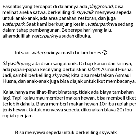
Fasillitas yang terdapat di dalamnya ada
playground
, bisa
melihat aneka satwa, berkeliling di
skywalk
, menyewa sepeda
untuk anak-anak, ada area panahan, restoran, dan juga
waterpark
. Saat kami berkunjung kesini,
waterpark
nya sedang
dalam tahap pembangunan. Beberapa hari yang lalu,
alhamdulillah
waterpark
nya sudah dibuka.
Ini saat
waterpark
nya masih belum beres 🙂
Skywalk
yang ada disini sangat unik. Di tiap kanan dan kirinya,
ada papan-papan kecil yang bertuliskan
lafazh
Asmaul Husna.
Jadi, sambil berkeliling
skywalk
, kita bisa melafalkan Asmaul
Husna, dan anak-anak juga bisa diajak untuk ikut membacanya.
Kalau hanya melilhat-lihat binatang, tidak ada biaya tambahan
lagi. Tapi, kalau mau memberi makan hewan, bisa membeli tiket
terlebih dahulu. Biaya memberi makan hewan 10 ribu rupiah per
jenis hewan. Untuk menyewa sepeda, dikenakan biaya 20 ribu
rupiah per jam.
Bisa menyewa sepeda untuk berkeliling skywalk