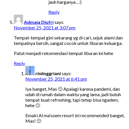
jauh harganya…:)
Reply
Admaja Djufri
says:
November 25, 2021 at 3:07 pm
Tempat-tempat gini sekarang yg di cari, sejuk alami dan
tempatnya bersih, sangat cocok untuk liburan keluarga.
Patut menjadi rekomendasi tempat liburan ini hehe
Reply
riniinggriani
says:
November 25, 2021 at 6:41 pm
Iya banget, Mas 🙂 Apalagi karena pandemi, dan
udah di rumah dalam waktu yang lama, jadi butuh
tempat buat refreshing, tapi tetep bisa ngadem,
hehe 🙂
Emaki Al ma’soem resort ini recommended banget,
Mas! 🙂