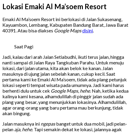
Lokasi Emaki Al Ma’soem Resort
Emaki Al Ma’soem Resort ini berlokasi di Jalan Sukasenang,
Kayuambon, Lembang, Kabupaten Bandung Barat, Jawa Barat
40391. Atau bisa diakses
Google Maps
disini
.
Saat Pagi
Jadi, kalau dari arah Jalan Setiabudhi, ikuti terus jalan, hingga
nanti sampai di Jalan Raya Tangkuban Parahu. Untuk menuju
lokasi, dari jalan utama, kita akan belok ke kanan. Jalan
masuknya di ujung jalan sebelah kanan, cukup kecil. Saat
pertama kami ke Emaki Al Ma’soem, tidak ada plang petunjuk
lokasi seperti tempat wisata pada umumnya. Jadi kami harus
berhenti dulu untuk cek
Google Maps
,
hehe
. Nah, ketika kedua
kalinya kami kesana, alhamdulillah di pinggir jalan sudah ada
plang yang besar, yang menunjukkan lokasinya. Alhamdulillah,
agar orang-orang yang baru pertama mau berkunjung, tidak
akan bingung.
Jalan masuknya ini
ngepas
banget untuk dua mobil, jadi pelan-
pelan
aja
,
hehe
. Tapi semakin dekat ke lokasi, jalannya agak