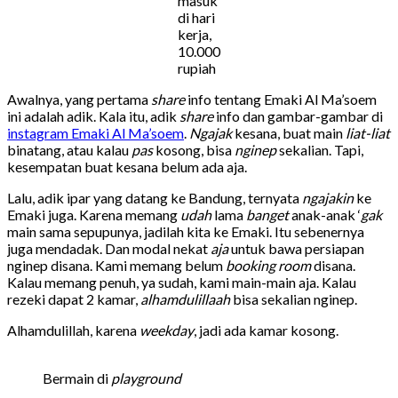
masuk
di hari
kerja,
10.000
rupiah
Awalnya, yang pertama
share
info tentang Emaki Al Ma’soem
ini adalah adik. Kala itu, adik
share
info dan gambar-gambar di
instagram Emaki Al Ma’soem
.
Ngajak
kesana, buat main
liat-liat
binatang, atau kalau
pas
kosong, bisa
nginep
sekalian. Tapi,
kesempatan buat kesana belum ada aja.
Lalu, adik ipar yang datang ke Bandung, ternyata
ngajakin
ke
Emaki juga. Karena memang
udah
lama
banget
anak-anak ‘
gak
main sama sepupunya, jadilah kita ke Emaki. Itu sebenernya
juga mendadak. Dan modal nekat
aja
untuk bawa persiapan
nginep disana. Kami memang belum
booking room
disana.
Kalau memang penuh, ya sudah, kami main-main aja. Kalau
rezeki dapat 2 kamar,
alhamdulillaah
bisa sekalian nginep.
Alhamdulillah, karena
weekday
, jadi ada kamar kosong.
Bermain di
playground