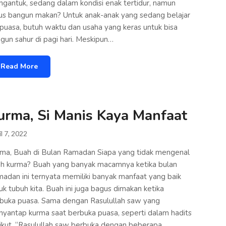
gantuk, sedang dalam kondisi enak tertidur, namun
us bangun makan? Untuk anak-anak yang sedang belajar
puasa, butuh waktu dan usaha yang keras untuk bisa
gun sahur di pagi hari. Meskipun…
Read More
urma, Si Manis Kaya Manfaat
l 7, 2022
ma, Buah di Bulan Ramadan Siapa yang tidak mengenal
h kurma? Buah yang banyak macamnya ketika bulan
adan ini ternyata memiliki banyak manfaat yang baik
uk tubuh kita. Buah ini juga bagus dimakan ketika
buka puasa. Sama dengan Rasulullah saw yang
yantap kurma saat berbuka puasa, seperti dalam hadits
ikut. “Rasulullah saw berbuka dengan beberapa