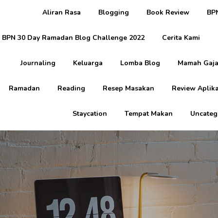
Aliran Rasa
Blogging
Book Review
BPN
BPN 30 Day Ramadan Blog Challenge 2022
Cerita Kami
Journaling
Keluarga
Lomba Blog
Mamah Gaja
Ramadan
Reading
Resep Masakan
Review Aplika
Staycation
Tempat Makan
Uncateg