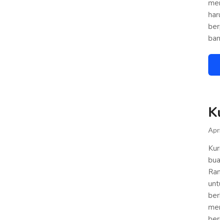
men
har
ber
ban
K
Apri
Kur
bua
Ram
unt
ber
men
ber