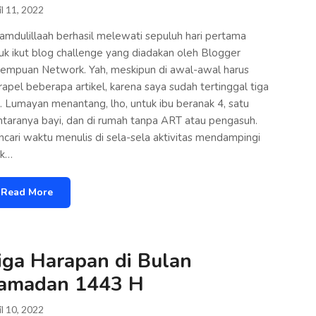
il 11, 2022
amdulillaah berhasil melewati sepuluh hari pertama
uk ikut blog challenge yang diadakan oleh Blogger
empuan Network. Yah, meskipun di awal-awal harus
apel beberapa artikel, karena saya sudah tertinggal tiga
i. Lumayan menantang, lho, untuk ibu beranak 4, satu
ntaranya bayi, dan di rumah tanpa ART atau pengasuh.
cari waktu menulis di sela-sela aktivitas mendampingi
ak…
Read More
iga Harapan di Bulan
amadan 1443 H
il 10, 2022