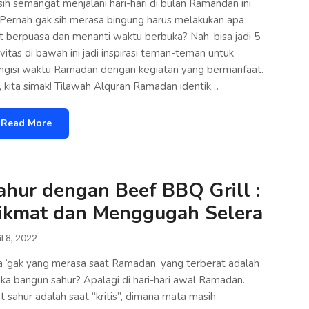
ih semangat menjalani hari-hari di bulan Ramandan ini,
 Pernah gak sih merasa bingung harus melakukan apa
t berpuasa dan menanti waktu berbuka? Nah, bisa jadi 5
ivitas di bawah ini jadi inspirasi teman-teman untuk
gisi waktu Ramadan dengan kegiatan yang bermanfaat.
, kita simak! Tilawah Alquran Ramadan identik…
Read More
ahur dengan Beef BBQ Grill :
ikmat dan Menggugah Selera
l 8, 2022
 ‘gak yang merasa saat Ramadan, yang terberat adalah
ika bangun sahur? Apalagi di hari-hari awal Ramadan.
t sahur adalah saat “kritis”, dimana mata masih