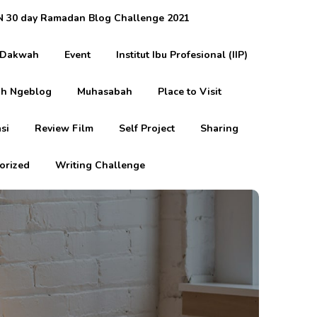
 30 day Ramadan Blog Challenge 2021
Dakwah
Event
Institut Ibu Profesional (IIP)
h Ngeblog
Muhasabah
Place to Visit
si
Review Film
Self Project
Sharing
orized
Writing Challenge