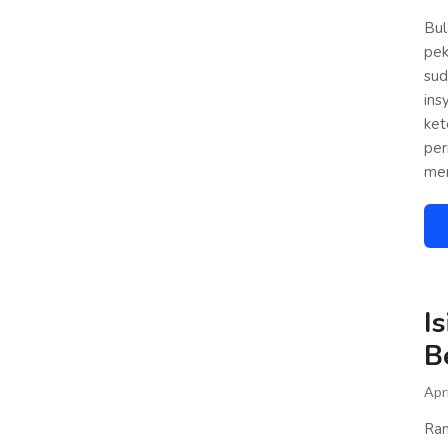
Bul
pek
sud
ins
ket
per
men
I
B
Apri
Ram