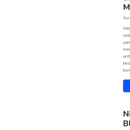
M
Apr
Men
seb
yan
men
unt
kes
kon
N
B