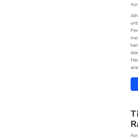
Apr
Alh
unt
Per
mer
har
dia
Men
an
T
R
Apr