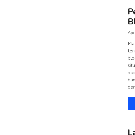
P
B
Apr
Pla
ten
blo
sit
mem
ban
den
L