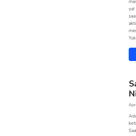
mas
ya!
saa
akt
men
Yuk
S
N
Apri
Ada
ket
Saa