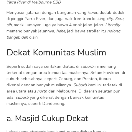
Yarra River di Melbourne CBD
Menyusuri jalanan dengan bangunan yang
iconic,
duduk-duduk
di pinggir Yarra River, dan juga naik free tram keliling
city
.
Seru,
sih,
meski lumayan juga ya bawa 4 anak jalan-jalan.
Literally
memang banyak jalannya,
hehe
, jadi bawa stroller itu
nolong
banget, deh
disini.
Dekat Komunitas Muslim
Seperti sudah saya ceritakan diatas, di
suburb
ini memang
terkenal dengan area komunitas muslimnya. Selain Fawkner, di
suburb sebelahnya, seperti Coburg, dan Preston, itupun
dikenal dengan banyak muslimnya.
Suburb
kami ini terletak di
area utara atau
north
dari Melbourne. Di daerah selatan pun
ada,
suburb
yang dikenal dengan banyak komunitas
muslimnya, seperti Dandenong.
a. Masjid Cukup Dekat
Lokasi yang strategis bagi kami, menyediakan banyak