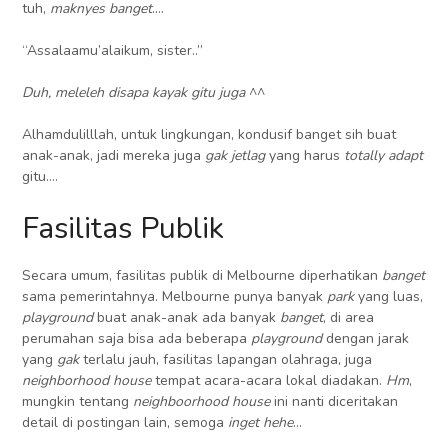
tuh,
maknyes banget
….
“Assalaamu’alaikum, sister..”
Duh, meleleh disapa kayak gitu juga
^^
Alhamdulilllah, untuk lingkungan, kondusif banget sih buat
anak-anak, jadi mereka juga
gak jetlag
yang harus
totally adapt
gitu….
Fasilitas Publik
Secara umum, fasilitas publik di Melbourne diperhatikan
banget
sama pemerintahnya. Melbourne punya banyak
park
yang luas,
playground
buat anak-anak ada banyak
banget
, di area
perumahan saja bisa ada beberapa
playground
dengan jarak
yang
gak
terlalu jauh, fasilitas lapangan olahraga, juga
neighborhood house
tempat acara-acara lokal diadakan.
Hm
,
mungkin tentang
neighboorhood house
ini nanti diceritakan
detail di postingan lain, semoga
inget hehe
…