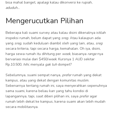
bisa mahal banget, apalagi kalau dikonversi ke rupiah,
aduduh
…
Mengerucutkan Pilihan
Beberapa kali suami survey atau kalau disini dikenalnya istilah
inspeksi rumah, belum dapat yang
sreg
. Atau kalaupun ada
yang
sreg
, sudah keduluan diambil oleh yang lain, atau,
sreg
secara kriteria, tapi secara harga, kemahalan. Oh iya, disini,
harga sewa rumah itu dihitung per
week
, biasanya
range
nya
bervariasi mulai dari $450/
week
. Kursnya 1 AUD sekitar
Rp.10.500,
hihi
, menyala
gak tuh
dompet?
Sebelumnya, suami sempat nanya,
prefer
rumah yang dekat
kampus, atau yang dekat dengan komunitas muslim.
Sebenarnya tentang rumah ini, saya menyerahkan sepenuhnya
sama suami, karena beliau kan yang tahu kondisi di
lapangannya, tapi, saat diberi pilihan ini, saya
prefer
agar
rumah lebih dekat ke kampus, karena suami akan lebih mudah
secara mobilitasnya.