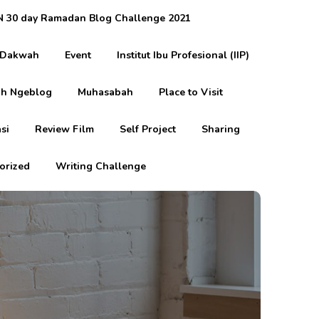
 30 day Ramadan Blog Challenge 2021
Dakwah
Event
Institut Ibu Profesional (IIP)
h Ngeblog
Muhasabah
Place to Visit
si
Review Film
Self Project
Sharing
orized
Writing Challenge