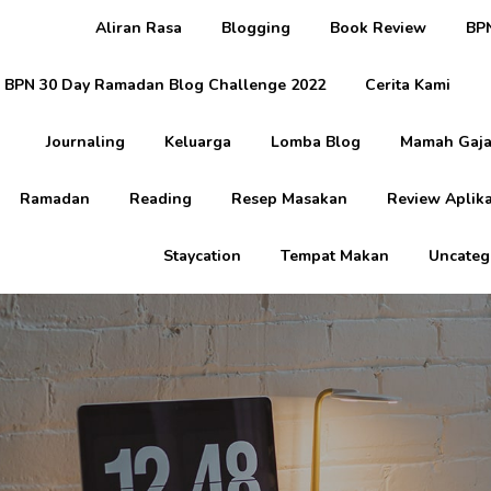
Aliran Rasa
Blogging
Book Review
BPN
BPN 30 Day Ramadan Blog Challenge 2022
Cerita Kami
Journaling
Keluarga
Lomba Blog
Mamah Gaja
Ramadan
Reading
Resep Masakan
Review Aplika
Staycation
Tempat Makan
Uncateg