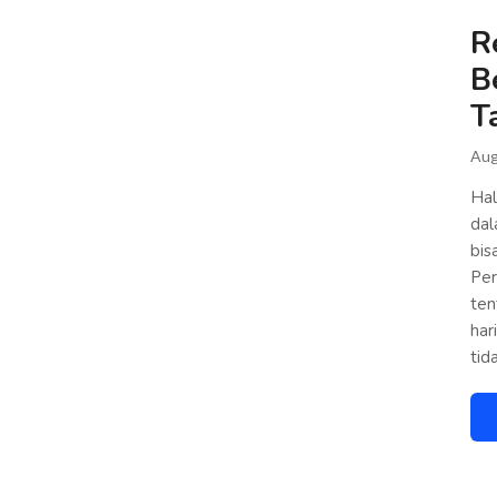
R
B
T
Aug
Hal
dal
bis
Per
ten
har
tid