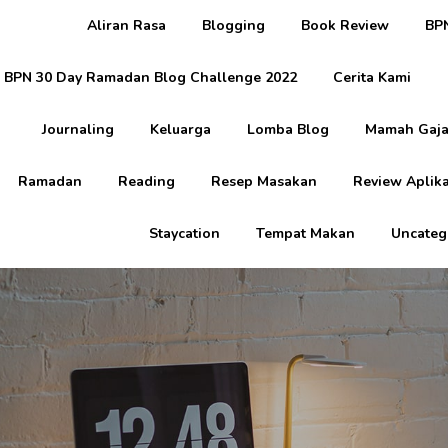
Aliran Rasa
Blogging
Book Review
BPN
BPN 30 Day Ramadan Blog Challenge 2022
Cerita Kami
Journaling
Keluarga
Lomba Blog
Mamah Gaja
Ramadan
Reading
Resep Masakan
Review Aplika
Staycation
Tempat Makan
Uncateg