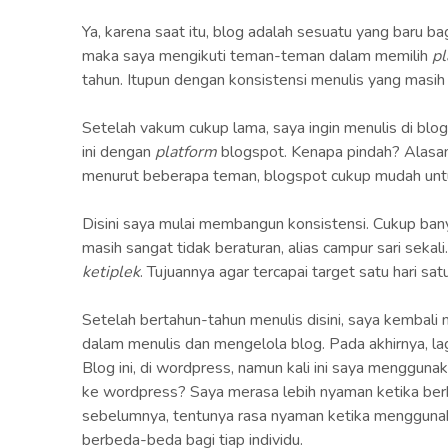
Ya, karena saat itu, blog adalah sesuatu yang baru ba
maka saya mengikuti teman-teman dalam memilih
pl
tahun. Itupun dengan konsistensi menulis yang masih
Setelah vakum cukup lama, saya ingin menulis di bl
ini dengan
platform
blogspot. Kenapa pindah? Alasa
menurut beberapa teman, blogspot cukup mudah unt
Disini saya mulai membangun konsistensi. Cukup banyak
masih sangat tidak beraturan, alias campur sari sekal
ketiplek
. Tujuannya agar tercapai target satu hari satu
Setelah bertahun-tahun menulis disini, saya kembali m
dalam menulis dan mengelola blog. Pada akhirnya, l
Blog ini, di wordpress, namun kali ini saya mengguna
ke wordpress? Saya merasa lebih nyaman ketika be
sebelumnya, tentunya rasa nyaman ketika menggun
berbeda-beda bagi tiap individu.