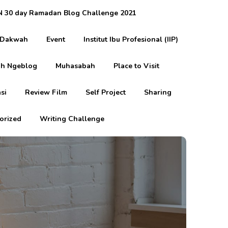
 30 day Ramadan Blog Challenge 2021
Dakwah
Event
Institut Ibu Profesional (IIP)
h Ngeblog
Muhasabah
Place to Visit
si
Review Film
Self Project
Sharing
orized
Writing Challenge