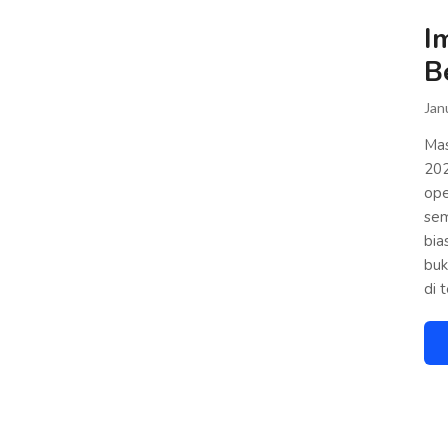
I
B
Jan
Mas
202
ope
sem
bia
buk
di 