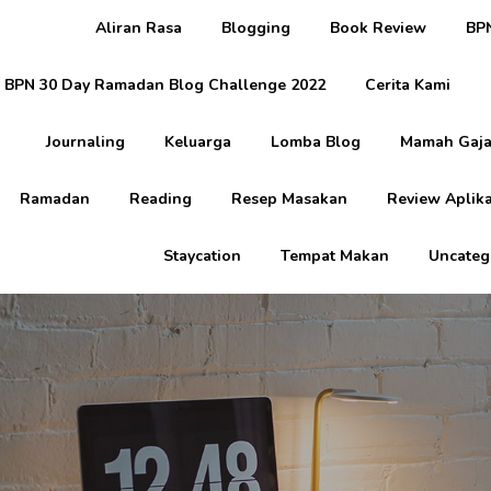
Aliran Rasa
Blogging
Book Review
BPN
BPN 30 Day Ramadan Blog Challenge 2022
Cerita Kami
Journaling
Keluarga
Lomba Blog
Mamah Gaja
Ramadan
Reading
Resep Masakan
Review Aplika
Staycation
Tempat Makan
Uncateg