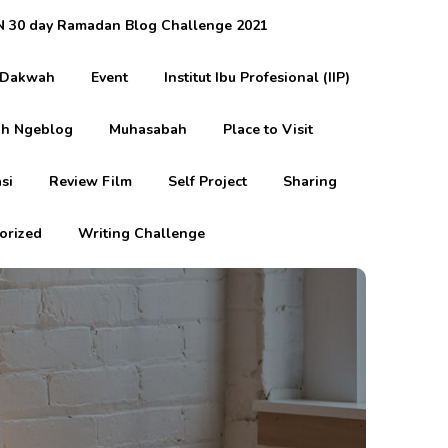
 30 day Ramadan Blog Challenge 2021
Dakwah
Event
Institut Ibu Profesional (IIP)
h Ngeblog
Muhasabah
Place to Visit
si
Review Film
Self Project
Sharing
orized
Writing Challenge