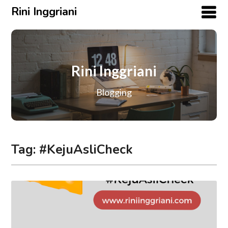
Rini Inggriani
Rini Inggriani
Blogging
Tag:
#KejuAsliCheck