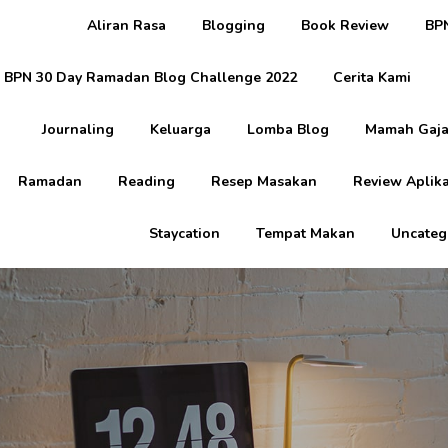
Aliran Rasa
Blogging
Book Review
BPN
BPN 30 Day Ramadan Blog Challenge 2022
Cerita Kami
Journaling
Keluarga
Lomba Blog
Mamah Gaja
Ramadan
Reading
Resep Masakan
Review Aplika
Staycation
Tempat Makan
Uncateg