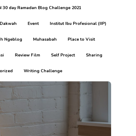
 30 day Ramadan Blog Challenge 2021
Dakwah
Event
Institut Ibu Profesional (IIP)
h Ngeblog
Muhasabah
Place to Visit
si
Review Film
Self Project
Sharing
orized
Writing Challenge