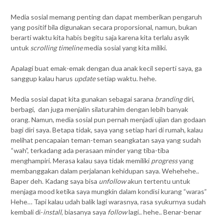
Media sosial memang penting dan dapat memberikan pengaruh
yang positif bila digunakan secara proporsional, namun, bukan
berarti waktu kita habis begitu saja karena kita terlalu asyik
untuk
scrolling timeline
media sosial yang kita miliki.
Apalagi buat emak-emak dengan dua anak kecil seperti saya, ga
sanggup kalau harus
update
setiap waktu. hehe.
Media sosial dapat kita gunakan sebagai sarana
branding
diri,
berbagi, dan juga menjalin silaturahim dengan lebih banyak
orang. Namun, media sosial pun pernah menjadi ujian dan godaan
bagi diri saya. Betapa tidak, saya yang setiap hari di rumah, kalau
melihat pencapaian teman-teman seangkatan saya yang sudah
“wah”, terkadang ada perasaan minder yang tiba-tiba
menghampiri. Merasa kalau saya tidak memiliki
progress
yang
membanggakan dalam perjalanan kehidupan saya. Wehehehe..
Baper deh. Kadang saya bisa
unfollow
akun tertentu untuk
menjaga mood ketika saya mungkin dalam kondisi kurang “waras”
Hehe… Tapi kalau udah balik lagi warasnya, rasa syukurnya sudah
kembali di-
install
, biasanya saya
follow
lagi.. hehe.. Benar-benar