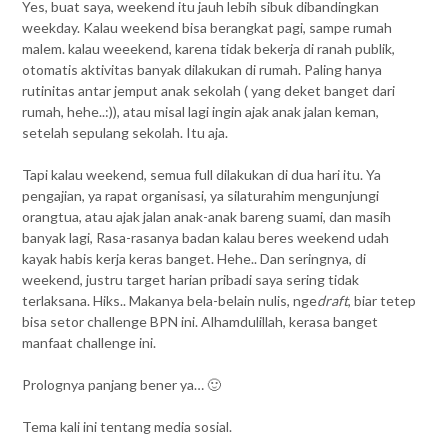
Yes, buat saya, weekend itu jauh lebih sibuk dibandingkan
weekday. Kalau weekend bisa berangkat pagi, sampe rumah
malem. kalau weeekend, karena tidak bekerja di ranah publik,
otomatis aktivitas banyak dilakukan di rumah. Paling hanya
rutinitas antar jemput anak sekolah ( yang deket banget dari
rumah, hehe..:)), atau misal lagi ingin ajak anak jalan keman,
setelah sepulang sekolah. Itu aja.
Tapi kalau weekend, semua full dilakukan di dua hari itu. Ya
pengajian, ya rapat organisasi, ya silaturahim mengunjungi
orangtua, atau ajak jalan anak-anak bareng suami, dan masih
banyak lagi, Rasa-rasanya badan kalau beres weekend udah
kayak habis kerja keras banget. Hehe.. Dan seringnya, di
weekend, justru target harian pribadi saya sering tidak
terlaksana. Hiks.. Makanya bela-belain nulis, nge
draft
, biar tetep
bisa setor challenge BPN ini. Alhamdulillah, kerasa banget
manfaat challenge ini.
Prolognya panjang bener ya… 🙂
Tema kali ini tentang media sosial.