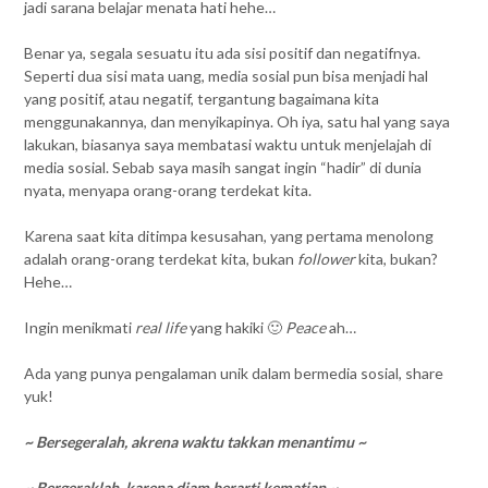
jadi sarana belajar menata hati hehe…
Benar ya, segala sesuatu itu ada sisi positif dan negatifnya.
Seperti dua sisi mata uang, media sosial pun bisa menjadi hal
yang positif, atau negatif, tergantung bagaimana kita
menggunakannya, dan menyikapinya. Oh iya, satu hal yang saya
lakukan, biasanya saya membatasi waktu untuk menjelajah di
media sosial. Sebab saya masih sangat ingin “hadir” di dunia
nyata, menyapa orang-orang terdekat kita.
Karena saat kita ditimpa kesusahan, yang pertama menolong
adalah orang-orang terdekat kita, bukan
follower
kita, bukan?
Hehe…
Ingin menikmati
real life
yang hakiki 🙂
Peace
ah…
Ada yang punya pengalaman unik dalam bermedia sosial, share
yuk!
~ Bersegeralah, akrena waktu takkan menantimu ~
~ Bergeraklah, karena diam berarti kematian ~