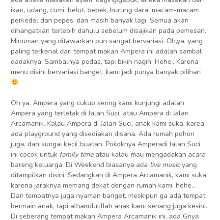
ikan, udang, cumi, belut, bebek, burung dara, macam-macam
perkedel dan pepes, dan masih banyak lagi. Semua akan
dihangatkan terlebih dahulu sebelum disajikan pada pemesan.
Minuman yang ditawarkan pun sangat bervariasi. Oh,ya, yang
paling terkenal dari tempat makan Ampera ini adalah sambal
dadaknya. Sambalnya pedas, tapi bikin nagih. Hehe.. Karena
menu disini bervariasi banget, kami jadi punya banyak pilihan
Oh ya, Ampera yang cukup sering kami kunjungi adalah
Ampera yang terletak di Jalan Suci, atau Ampera di Jalan
Arcamanik. Kalau Ampera di Jalan Suci, anak kami suka, karea
ada playground yang disediakan disana. Ada rumah pohon
juga, dan sungai kecil buatan. Pokoknya Amperadi Jalan Suci
ini cocok untuk
family time
atau kalau mau mengadakan acara
bareng keluarga. Di Weekend biasanya ada
live music
yang
ditampilkan disini. Sedangkan di Ampera Arcamanik, kami suka
karena jaraknya memang dekat dengan rumah kami, hehe…
Dan tempatnya juga nyaman banget, meskipun ga ada tempat
bermain anak, tapi alhamdulillah anak kami senang juga kesini.
Di seberang tempat makan Ampera Arcamanik ini, ada Griya