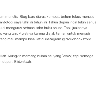
alam menulis. Blog baru diurus kembali, belum fokus menulis
tologi saya lahir di tahun ini. Tahun depan ingin lebih serius
mulai mengurus sebuah toko buku online. Tapi, jualannya
s yang lain. Awalnya karena diajak teman untuk menjadi
. Yang mau mampir bisa liat di instagram @cloudbookstore
a Allah. Mungkin memang bukan hal yang ‘wow’, tapi semoga
un depan. Biidznilaah…
 ~