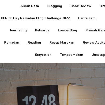
Aliran Rasa
Blogging
Book Review
BPN
BPN 30 Day Ramadan Blog Challenge 2022
Cerita Kami
Journaling
Keluarga
Lomba Blog
Mamah Gaja
Ramadan
Reading
Resep Masakan
Review Aplika
Staycation
Tempat Makan
Uncateg