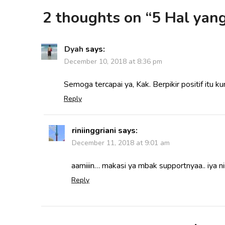
2 thoughts on “
5 Hal yan
Dyah
says:
December 10, 2018 at 8:36 pm
Semoga tercapai ya, Kak. Berpikir positif itu ku
Reply
riniinggriani
says:
December 11, 2018 at 9:01 am
aamiiin… makasi ya mbak supportnyaa.. iya niii
Reply