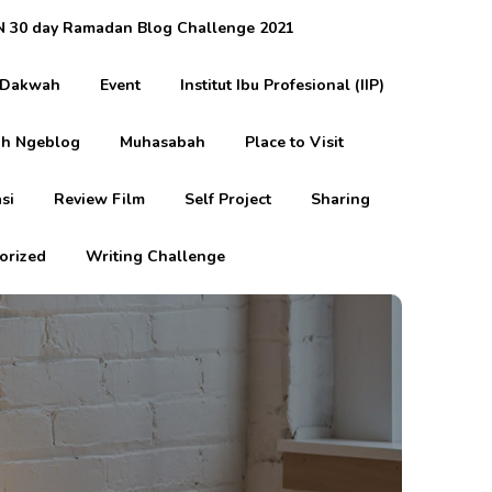
 30 day Ramadan Blog Challenge 2021
Dakwah
Event
Institut Ibu Profesional (IIP)
h Ngeblog
Muhasabah
Place to Visit
si
Review Film
Self Project
Sharing
orized
Writing Challenge