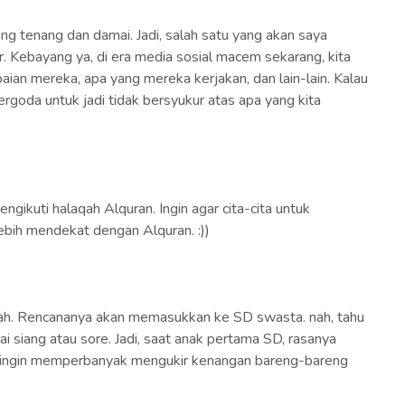
ng tenang dan damai. Jadi, salah satu yang akan saya
ur. Kebayang ya, di era media sosial macem sekarang, kita
aian mereka, apa yang mereka kerjakan, dan lain-lain. Kalau
ergoda untuk jadi tidak bersyukur atas apa yang kita
engikuti halaqah Alquran. Ingin agar cita-cita untuk
lebih mendekat dengan Alquran. :))
ah. Rencananya akan memasukkan ke SD swasta. nah, tahu
i siang atau sore. Jadi, saat anak pertama SD, rasanya
i ingin memperbanyak mengukir kenangan bareng-bareng