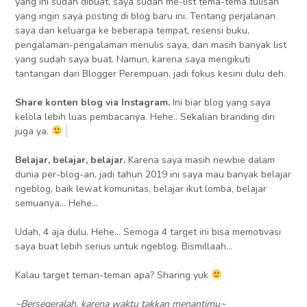
yang ini sudah dibuat, saya sudah me-list tema-tema tulisan
yang ingin saya posting di blog baru ini. Tentang perjalanan
saya dan keluarga ke beberapa tempat, resensi buku,
pengalaman-pengalaman menulis saya, dan masih banyak list
yang sudah saya buat. Namun, karena saya mengikuti
tantangan dari Blogger Perempuan, jadi fokus kesini dulu deh.
Share konten blog via Instagram.
Ini biar blog yang saya
kelola lebih luas pembacanya. Hehe.. Sekalian branding diri
juga ya.
Belajar, belajar, belajar.
Karena saya masih newbie dalam
dunia per-blog-an, jadi tahun 2019 ini saya mau banyak belajar
ngeblog, baik lewat komunitas, belajar ikut lomba, belajar
semuanya… Hehe…
Udah, 4 aja dulu. Hehe… Semoga 4 target ini bisa memotivasi
saya buat lebih serius untuk ngeblog. Bismillaah…
Kalau target teman-teman apa? Sharing yuk
~Bersegeralah, karena waktu takkan menantimu~