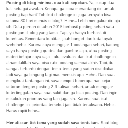
Posting di blog minimal dua kali sepekan.
Ya, cukup dua
kali sebagai awalan. Kenapa ga coba menantang diri untuk
posting tiap hari? Toh ikut challenge ini juga ternyata bisa
selama 30 hari menuis di blog? Hehe… Lebih mengukur diri aja
sih. Dulu pernah di tahun 2015 berhasil posting sehari satu
postingan di blog yang lama. Tapi, ya hanya berhasil di
kuantitas. Sementara kualitas, jauh banget dari kata layak
wehehehe.. Karena saya mengejar 1 postingan sehari, kadang
saya hanya posting quotes dan gambar saja, atau posting
materi belajar saya saja. Lalu, evaluasi dari ikut challenge ini,
alhamdulillah saya bisa rutin posting sampai akhir. Tapi, itu
sangat terbantu dengan tema-tema yang sudah disediakan.
Jadi saya ga bingung lagi mau menulis apa. Hehe.. Dan saat
mengikuti tantangan ini, saya sempet beberapa hari kejar
setoran dengan posting 2-3 tulisan sehari, untuk mengejar
ketertinggalan saya saat sakit dan ga bisa posting. Dan ingin
melakukan prioritas yang lain juga sih.. Karena saat ikut
challenge ini, prioritas tersebut jadi tidak terlaksana. Hehe…
Harus rapiii hehe…
Menuliskan list tema yang sudah saya tentukan.
Saat blog