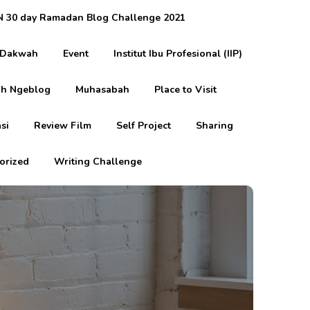
 30 day Ramadan Blog Challenge 2021
Dakwah
Event
Institut Ibu Profesional (IIP)
h Ngeblog
Muhasabah
Place to Visit
si
Review Film
Self Project
Sharing
orized
Writing Challenge