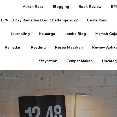
Aliran Rasa
Blogging
Book Review
BPN
BPN 30 Day Ramadan Blog Challenge 2022
Cerita Kami
Journaling
Keluarga
Lomba Blog
Mamah Gaja
Ramadan
Reading
Resep Masakan
Review Aplika
Staycation
Tempat Makan
Uncateg