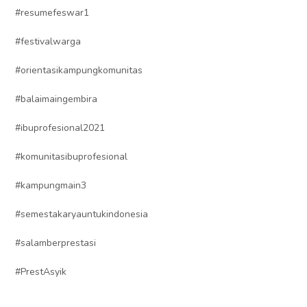
#resumefeswar1
#festivalwarga
#orientasikampungkomunitas
#balaimaingembira
#ibuprofesional2021
#komunitasibuprofesional
#kampungmain3
#semestakaryauntukindonesia
#salamberprestasi
#PrestAsyik