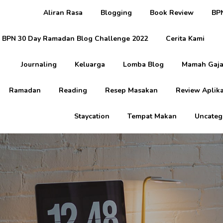
Aliran Rasa
Blogging
Book Review
BPN
BPN 30 Day Ramadan Blog Challenge 2022
Cerita Kami
Journaling
Keluarga
Lomba Blog
Mamah Gaja
Ramadan
Reading
Resep Masakan
Review Aplika
Staycation
Tempat Makan
Uncateg