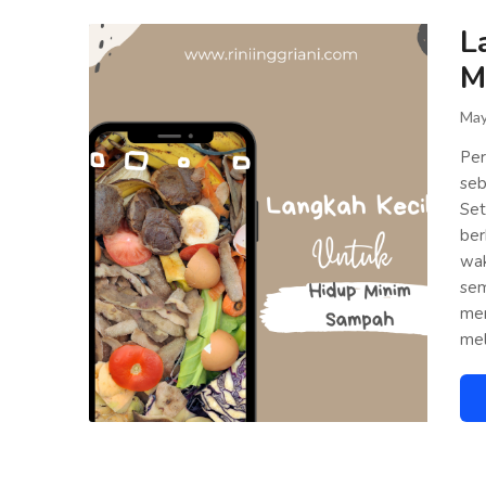
L
M
May
Per
seb
Set
ber
wak
sem
men
me