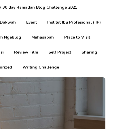
 30 day Ramadan Blog Challenge 2021
Dakwah
Event
Institut Ibu Profesional (IIP)
h Ngeblog
Muhasabah
Place to Visit
si
Review Film
Self Project
Sharing
orized
Writing Challenge