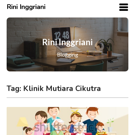
Rini Inggriani
Rini Inggriani
Blogging
Tag:
Klinik Mutiara Cikutra