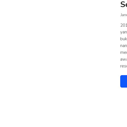
S
Jan
201
yan
buk
nan
men
awa
res