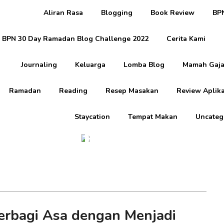
Aliran Rasa
Blogging
Book Review
BPN
BPN 30 Day Ramadan Blog Challenge 2022
Cerita Kami
Journaling
Keluarga
Lomba Blog
Mamah Gaja
Ramadan
Reading
Resep Masakan
Review Aplika
Staycation
Tempat Makan
Uncateg
Rini Inggriani
Blogging
erbagi Asa dengan Menjadi