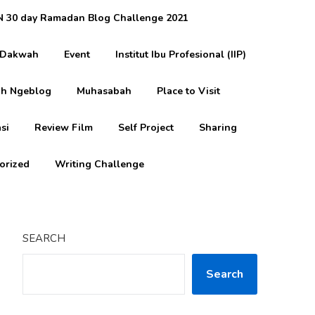
 30 day Ramadan Blog Challenge 2021
Dakwah
Event
Institut Ibu Profesional (IIP)
h Ngeblog
Muhasabah
Place to Visit
si
Review Film
Self Project
Sharing
orized
Writing Challenge
SEARCH
Search